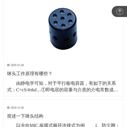
2020-12-30
咪头工作原理有哪些？
由静电学可知，对于平行板电容器，有如下的关系
式：C=εS/4πkd…①即电容的容量与介质的介电常数成正
比，与两个极板的面积成正比，与两个极板之间的距离
成反比。 另外，当一个电容器充有Q量的电荷，那
2020-12-30
么电容器两个极板要形成一定的电压，有如下关系式：
C=Q/V ……② 对于一个驻极体咪头，内
简述一下咪头结构
以全向MIC,振膜式极环连接式为例 1、防尘网：