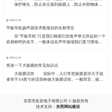
保护咪头，防止灰尘落到振膜上，防止外部物体刺
破振膜，还有短时间的防水作用。 2、外壳：
整个咪头的支撑件，其它件封装在外壳之中，是传声器
2020-12-30
的接地点，还可以起到电磁屏蔽的作用。 3、振膜：
是一个声-电转换的主要零件，是一个绷紧的
平板耳机扬声器技术瓶颈后的全新理念
实“平板耳机”只是我们根据它的发声单元所起的一个
容易称呼的名字，一般来说在声学领域我们更习惯地称
其为“平面振膜耳机”（Flat Diaphragm Headphone），为什
么要叫它“平面振膜耳机”呢？这正是由于它的发声单元的
2020-12-30
特别之处，相比起传统的动圈式单元来说，平面振膜单
元的振膜是“平”的，
简述一下大振膜的常见知识点
大振膜话筒 实际中，人们常把振膜直径大于或
者等于3/4英寸的话筒称做大振膜话筒。一般而言，振膜
较大的话筒发出的声音也比较大，这就正好迎合了那些
喜欢录制比较带有特色的声音（比如人声）的工程师们
的需要。 另外，大振膜话筒对音频信号的灵敏度要
东莞市拓音电子有限公司 © 版权所有
比小振膜和中振膜话筒高，因为其与音频信号的接触面
技术支持：
东莞网站建设
积