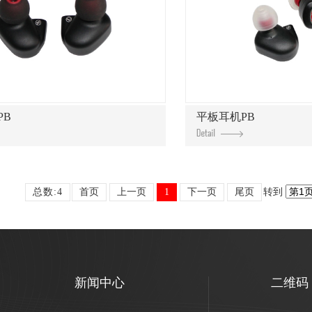
PB
平板耳机PB
总数:4
首页
上一页
1
下一页
尾页
转到
新闻中心
二维码