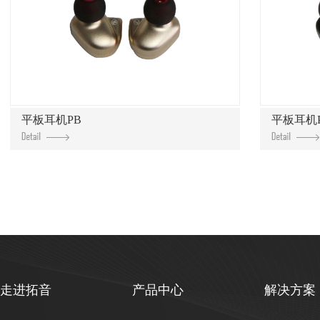
平板耳机PB
平板耳机
走进拓音
产品中心
解决方案